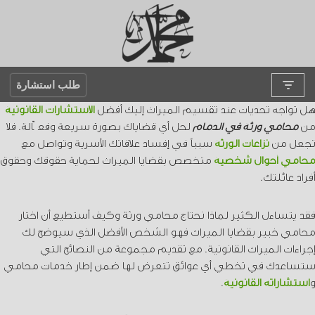
تخطى
إلى
المحتوى
طلب استشارة
هل تواجه تحديات عند تقسيم الميراث إليك أفضل
الاستشارات القانونية
من
محامي ورثة في الدمام
لحل أي قضاياك بصورة سريعة وفعّالة. فلا
تجعل من
نزاعات الورثة
سبباً في إفساد علاقاتك الأسرية وتواصل مع
محامي أحوال شخصية
متخصص بقضايا الميراث لحماية حقوقك وحقوق
أفراد عائلتك.
فقد يتساءل الكثير لماذا نحتاج محامي ورثة وكيف أستطيع أن اختار
محامي خبير بقضايا الميراث فهو الشخص الأفضل الذي سيوضح لك
إجراءات الميراث القانونية. مع تقديم مجموعة من النصائح التي
ستساعدك في تخطي أي عوائق تتعرض لها ضمن إطار خدمات محامي
و
استشاراته القانونية
.