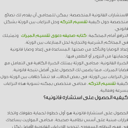
الاستشارات القانونية المتخصصة: يمكن للمحامي أن يقدم لك نصائح
متخصصة حول كيفية
تقسيم التركة
وحل النزاعات بين الورثة بشكل
قانوني.
الترافع أمام المحكمة:
كتابة صحيفة دعوى تقسيم الميراث
وتمثيلك
في المحاكم الشرعية والتجارية لحل المنازعات بين الورثة.
إعداد الوصايا والتأكد من صحتها: المساعدة في إعداد وصايا قانونية
وحمايتها من التزوير أو الطعن فيها.
الخبرة القانونية: محامي الورثة يمتلك الخبرة الكافية في التعامل مع
قضايا الميراث، مما يضمن لك الحصول على أفضل نتيجة قانونية.
حل النزاعات بين الورثة: في بعض الحالات، قد تنشأ خلافات بين الورثة حول
كيفية
تقسيم التركة
. محامي متخصص يمكنه تسوية هذه النزاعات
بسرعة وفعالية.
كيفية الحصول على استشارة قانونية؟
الحصول على استشارة قانونية هو أول خطوة لحماية حقوقك واتخاذ
قرارات مبنية على أسس نظامية صحيحة. محامي المواريث يساعدك
في فهم النظام السعودي لتحديد الإجراءات القانونية الأفضل لكل