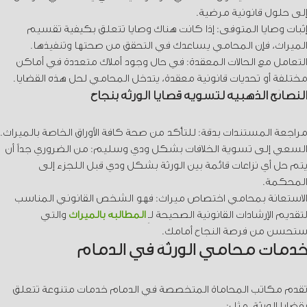
إلى حلول قانونية مرضية.
إثبات وصايا المتوفى: إذا كانت هناك وصايا تتعلق بكيفية تقسيم
الميراث، فإن المحامي يساعدك في التحقق من صحتها وتنفيذها.
التعامل مع الحالات المعقدة: في حال وجود أملاك متعددة في أماكن
مختلفة أو تحديات قانونية معقدة، يتدخل المحامي لحل هذه القضايا.
النصائح الذهبية لتسوية قضايا الورثة بنجاح
مراجعة المستندات بدقة: للتأكد من صحة كافة الأوراق الخاصة بالميراث.
السعي إلى تسوية الخلافات بشكل ودي وسليم: من الضروري جداً أن
يتم حل أي نزاعات قائمة بين الورثة بشكل ودي قبل اللجزء إلى
المحكمة.
الاستعانة بمحامي اختصاص ميراث: فهو الشخص القانوني المناسب
لتقديم الإرشادات القانونية الصحيحة لـِ
المطالبة بالميراث
والتي
ستحسن من فرصة النجاح أمامك.
خدمات محامي الورثة في الدمام
تقدم مكاتب المحاماة المتخصصة في الدمام خدمات متنوعة تتعلق
بقضايا الورثة، مثل: