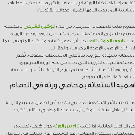
تتفاوت إجراءات قضايا الورثة في الدمام، ولكن هناك بعض الخطوات
الأساسية التي يجب اتباعها لضمان حقوقك القانونية:
تقديم طلب للمحكمة الشرعية: من خلال
الوكيل الشرعي
يمكنكم
تقديم طلب إلى المحكمة الشرعية لتسجيل الوفاة وتحديد الورثة.
إعداد
قائمة بالممتلكات
: يجب أن تُحصر كافة ممتلكات المتوفى بما
في ذلك الأراضي، الأرصدة المصرفية، والعقارات.
الاستعانة بشهادة التوريث: بناءً على المستندات المقدمة، تُصدر
المحكمة شهادة التوريث التي تحدد من هم الورثة الشرعيين.
التوزيع وفقاً للأنصبة الشرعية: يتم توزيع التركة بناءً على الشريعة
الإسلامية والنظام السعودي.
أهمية الاستعانة بمحامي ورثة في الدمام
قد يتطلب الأمر الاستعانة بمحامي متخصّص لضمان تقسيم التركة
بشكل عادل وشفاف. يمكن أن يساعدك المحامي بالتالي ذكره:
حل النزاعات العائلية: إذا نشب
نزاع بين الورثة
حول كيفية تقسيم
الممتلكات، سيكون المحامي هو الوسيط الذي يساعد في التوصل