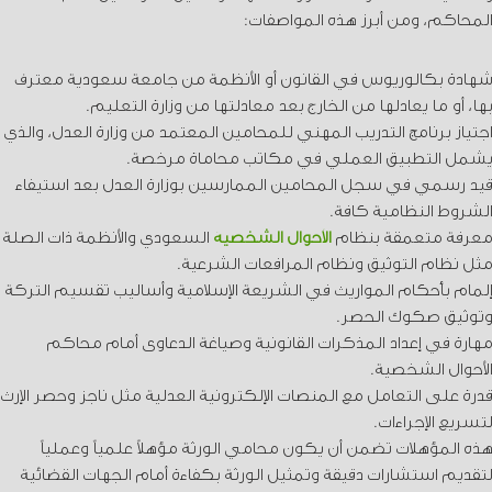
المحاكم، ومن أبرز هذه المواصفات:
شهادة بكالوريوس في القانون أو الأنظمة من جامعة سعودية معترف
بها، أو ما يعادلها من الخارج بعد معادلتها من وزارة التعليم.
اجتياز برنامج التدريب المهني للمحامين المعتمد من وزارة العدل، والذي
يشمل التطبيق العملي في مكاتب محاماة مرخصة.
قيد رسمي في سجل المحامين الممارسين بوزارة العدل بعد استيفاء
الشروط النظامية كافة.
معرفة متعمقة بنظام
الأحوال الشخصية
السعودي والأنظمة ذات الصلة
مثل نظام التوثيق ونظام المرافعات الشرعية.
إلمام بأحكام المواريث في الشريعة الإسلامية وأساليب تقسيم التركة
وتوثيق صكوك الحصر.
مهارة في إعداد المذكرات القانونية وصياغة الدعاوى أمام محاكم
الأحوال الشخصية.
قدرة على التعامل مع المنصات الإلكترونية العدلية مثل ناجز وحصر الإرث
لتسريع الإجراءات.
هذه المؤهلات تضمن أن يكون محامي الورثة مؤهلاً علمياً وعملياً
لتقديم استشارات دقيقة وتمثيل الورثة بكفاءة أمام الجهات القضائية