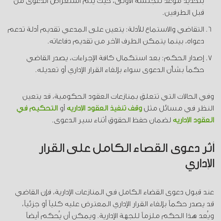
بتحديد موعد للجلسة الأولى، حيث يتم استعراض الدعوى من
قبل الطرفين.
التقاضي والاستماع للأدلة: يتعين على المدعي تقديم أدلة تدعم
دعواه، بينما يتمكن الطرف الآخر من تقديم دفاعاته.
إصدار الحكم: بعد استكمال كافة الإجراءات، يصدر القاضي
حكماً بشأن الدعوى سواء بإلغاء القرار الإداري أو تعديله.
وفي الحالات التي تتعلق بمنازعات العقود الحكومية، قد يتعين
النظر في مسائل مثل
وقف تنفيذ العقود الإدارية
أو
التحكيم في
العقود الإدارية
لضمان حفظ الحقوق أثناء سير الدعوى.
أثر دعوى القضاء الكامل على القرار
الإداري
عند قبول دعوى القضاء الكامل في المنازعات الإدارية، فإن القاضي
قد يصدر حكماً بإلغاء القرار الإداري المعترض عليه كلياً أو جزئياً،
ويُعد هذا الحكم ملزماً للجهة الإدارية. ويمكن أن يُحكم أيضاً