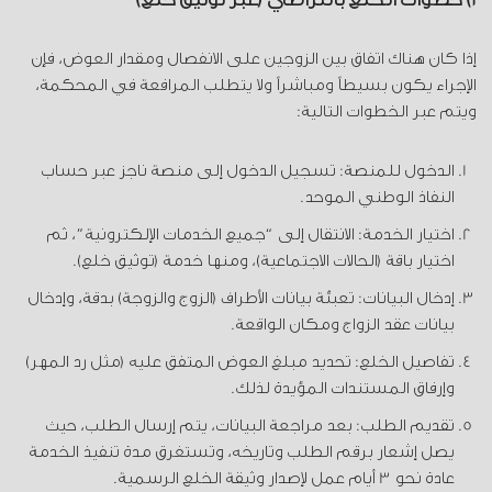
إذا كان هناك اتفاق بين الزوجين على الانفصال ومقدار العوض، فإن
الإجراء يكون بسيطاً ومباشراً ولا يتطلب المرافعة في المحكمة،
ويتم عبر الخطوات التالية:
الدخول للمنصة: تسجيل الدخول إلى منصة ناجز عبر حساب
النفاذ الوطني الموحد.
اختيار الخدمة: الانتقال إلى “جميع الخدمات الإلكترونية”، ثم
اختيار باقة (الحالات الاجتماعية)، ومنها خدمة (توثيق خلع).
إدخال البيانات: تعبئة بيانات الأطراف (الزوج والزوجة) بدقة، وإدخال
بيانات عقد الزواج ومكان الواقعة.
تفاصيل الخلع: تحديد مبلغ العوض المتفق عليه (مثل رد المهر)
وإرفاق المستندات المؤيدة لذلك.
تقديم الطلب: بعد مراجعة البيانات، يتم إرسال الطلب، حيث
يصل إشعار برقم الطلب وتاريخه، وتستغرق مدة تنفيذ الخدمة
عادة نحو 3 أيام عمل لإصدار وثيقة الخلع الرسمية.