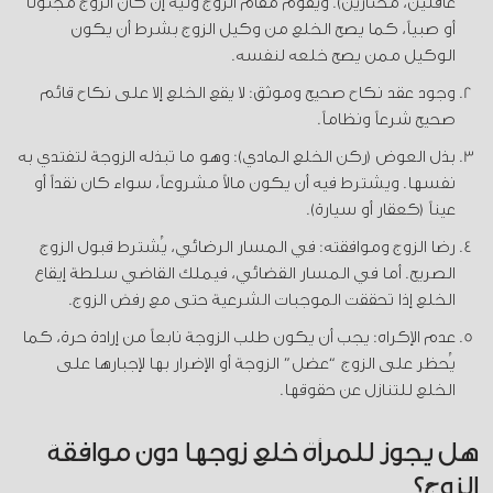
عاقلين، مختارين). ويقوم مقام الزوج وليه إن كان الزوج مجنوناً
أو صبياً، كما يصح الخلع من وكيل الزوج بشرط أن يكون
الوكيل ممن يصح خلعه لنفسه.
وجود عقد نكاح صحيح وموثق: لا يقع الخلع إلا على نكاح قائم
صحيح شرعاً ونظاماً.
بذل العوض (ركن الخلع المادي): وهو ما تبذله الزوجة لتفتدي به
نفسها. ويشترط فيه أن يكون مالاً مشروعاً، سواء كان نقداً أو
عيناً (كعقار أو سيارة).
رضا الزوج وموافقته: في المسار الرضائي، يُشترط قبول الزوج
الصريح. أما في المسار القضائي، فيملك القاضي سلطة إيقاع
الخلع إذا تحققت الموجبات الشرعية حتى مع رفض الزوج.
عدم الإكراه: يجب أن يكون طلب الزوجة نابعاً من إرادة حرة، كما
يُحظر على الزوج “عضل” الزوجة أو الإضرار بها لإجبارها على
الخلع للتنازل عن حقوقها.
هل يجوز للمرأة خلع زوجها دون موافقة
الزوج؟