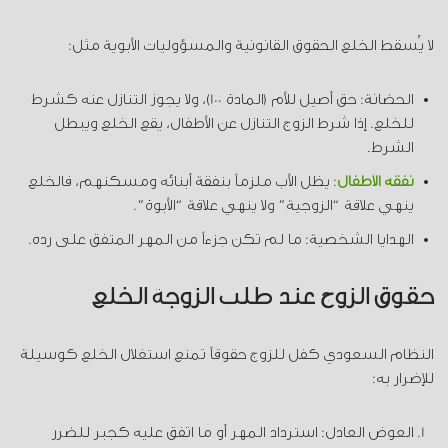
لا يُسقط الخلع الحقوق القانونية والمسؤوليات الأبوية مثل:
الحضانة: حق أصيل للأم (المادة 100)، ولا يجوز التنازل عنه كشرط
للخلع. إذا شرط الزوج التنازل عن الأطفال، يقع الخلع ويبطل
الشرط.
نفقة الأطفال
: يظل الأب ملزماً بنفقة أبنائه ومسكنهم، فالخلع
ينهي علاقة “الزوجية” ولا ينهي علاقة “الأبوة”.
الهدايا الشخصية:
ما لم تكن جزءاً من المهر المتفق على رده.
حقوق الزوج عند طلب الزوجة الخلع
النظام السعودي كفل للزوج حقوقاً تمنع استغلال الخلع كوسيلة
للإضرار به:
العوض العادل: استرداد المهر أو ما اتفق عليه كجبر للضرر