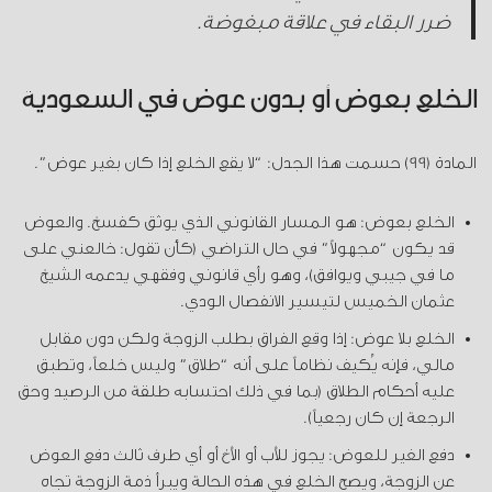
ضرر البقاء في علاقة مبغوضة.
الخلع بعوض أو بدون عوض في السعودية
المادة (99) حسمت هذا الجدل: “لا يقع الخلع إذا كان بغير عوض”.
الخلع بعوض: هو المسار القانوني الذي يوثق كفسخ. والعوض
قد يكون “مجهولاً” في حال التراضي (كأن تقول: خالعني على
ما في جيبي ويوافق)، وهو رأي قانوني وفقهي يدعمه الشيخ
عثمان الخميس لتيسير الانفصال الودي.
الخلع بلا عوض: إذا وقع الفراق بطلب الزوجة ولكن دون مقابل
مالي، فإنه يُكيف نظاماً على أنه “طلاق” وليس خلعاً، وتطبق
عليه أحكام الطلاق (بما في ذلك احتسابه طلقة من الرصيد وحق
الرجعة إن كان رجعياً).
دفع الغير للعوض: يجوز للأب أو الأخ أو أي طرف ثالث دفع العوض
عن الزوجة، ويصح الخلع في هذه الحالة ويبرأ ذمة الزوجة تجاه