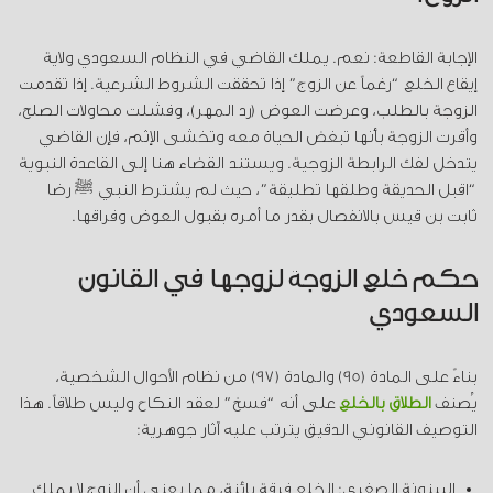
الإجابة القاطعة: نعم. يملك القاضي في النظام السعودي ولاية
إيقاع الخلع “رغماً عن الزوج” إذا تحققت الشروط الشرعية. إذا تقدمت
الزوجة بالطلب، وعرضت العوض (رد المهر)، وفشلت محاولات الصلح،
وأقرت الزوجة بأنها تبغض الحياة معه وتخشى الإثم، فإن القاضي
يتدخل لفك الرابطة الزوجية. ويستند القضاء هنا إلى القاعدة النبوية
“اقبل الحديقة وطلقها تطليقة”، حيث لم يشترط النبي ﷺ رضا
ثابت بن قيس بالانفصال بقدر ما أمره بقبول العوض وفراقها.
حكم خلع الزوجة لزوجها في القانون
السعودي
بناءً على المادة (95) والمادة (97) من نظام الأحوال الشخصية،
يُصنف
الطلاق بالخلع
على أنه “فسخ” لعقد النكاح وليس طلاقاً. هذا
التوصيف القانوني الدقيق يترتب عليه آثار جوهرية:
البينونة الصغرى: الخلع فرقة بائنة، مما يعني أن الزوج لا يملك