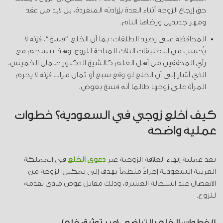
حق إرجاع الزوجة أثناء العدة بإرادته المنفردة، بل لابد من عقد
ومهر جديدين ورضاها التام.
المحافظة على رصيد الطلقات: بما أن الخلع “فسخ”، فإنه لا
يُحسب من التطليقات الثلاث المتاحة للزوج. وهذا ينسجم مع
رأي المحققين من أهل العلم كالشيخ الدكتور عثمان الخميس،
الذي أشار إلى أن الخلع لو وقع سبع أو ثمان مرات فإنه لا يحرم
المرأة على زوجها طالما أنه فسخ بعوض.
كيف أخلع زوجي في السعودية؟ خطوات
عملية واضحة
تعد عملية إنهاء العلاقة الزوجية عبر
دعوى الخلع
في المملكة
العربية السعودية إجراءً منظماً يهدف إلى تمكين الزوجة من
الانفصال عند استحالة العشرة، وذلك مقابل عوض مادي تقدمه
للزوج.
1) خطوات الخلع بالتراضي (عبر توثيق خلع)