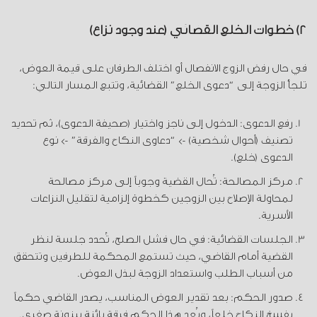
2) خطوات الخلع القضائي (عند وجود نزاع)
في حال رفض الزوج الانفصال أو اختلف الطرفان على قيمة العوض،
تلجأ الزوجة إلى “دعوى الخلع” القضائية، وتتبع المسار التالي:
رفع الدعوى: الدخول إلى ناجز واختيار (صحيفة الدعوى)، ثم تحديد
تصنيف (أحوال شخصية) -> “دعاوى النكاح والفرقة” -> نوع
الدعوى (خلع).
مركز المصالحة: تُحال القضية وجوباً إلى مركز مصالحة
لمحاولة الإصلاح بين الزوجين كخطوة إلزامية لتقليل النزاعات
الأسرية.
الجلسات القضائية: في حال فشل الصلح، تُحدد جلسة لنظر
القضية أمام القاضي، حيث تستمع المحكمة للطرفين وتتحقق
من أسباب الطلب واستعداد الزوجة لبذل العوض.
صدور الحكم: بعد تقدير العوض المناسب، يصدر القاضي حكماً
بفسخ النكاح خلعاً، ويُعد هذا الحكم فرقة بائنة بينونة صغرى.