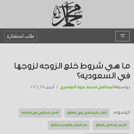
تخطى
إلى
المحتوى
طلب استشارة
ما هي شروط خلع الزوجة لزوجها
في السعودية؟
بواسطة
المحامي محمد عبود الدوسري
أبريل 25, 2026
الوسوم:
أتعاب_المحامي_في_الطلاق
أفضل محامي في الدمام
اختيار_محامي_الطلاق
استشارات_قانونية_للطلاق