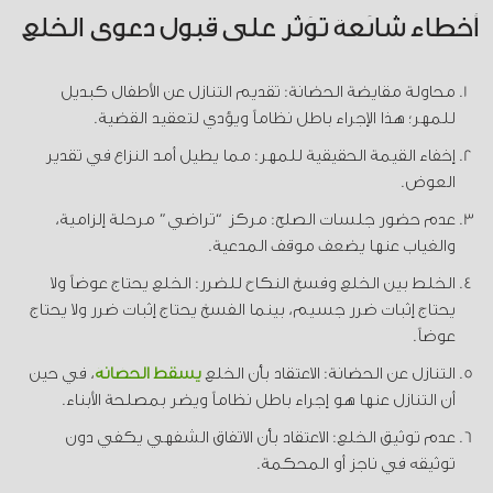
أخطاء شائعة تؤثر على قبول دعوى الخلع
محاولة مقايضة الحضانة: تقديم التنازل عن الأطفال كبديل
للمهر؛ هذا الإجراء باطل نظاماً ويؤدي لتعقيد القضية.
إخفاء القيمة الحقيقية للمهر: مما يطيل أمد النزاع في تقدير
العوض.
عدم حضور جلسات الصلح: مركز “تراضي” مرحلة إلزامية،
والغياب عنها يضعف موقف المدعية.
الخلط بين الخلع وفسخ النكاح للضرر: الخلع يحتاج عوضاً ولا
يحتاج إثبات ضرر جسيم، بينما الفسخ يحتاج إثبات ضرر ولا يحتاج
عوضاً.
التنازل عن الحضانة:
الاعتقاد بأن الخلع
يسقط الحضانة
، في حين
أن التنازل عنها هو إجراء باطل نظاماً ويضر بمصلحة الأبناء.
عدم توثيق الخلع:
الاعتقاد بأن الاتفاق الشفهي يكفي دون
توثيقه في ناجز أو المحكمة.