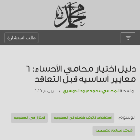
تخطى
إلى
المحتوى
طلب استشارة
دليل اختيار محامي الأحساء: 6
معايير أساسية قبل التعاقد
بواسطة
المحامي محمد عبود الدوسري
أبريل 5, 2026
الوسوم:
استشارات قانونية شاملة في السعودية
الابتزاز_في_السعودية
شركة محاماة متخصصة