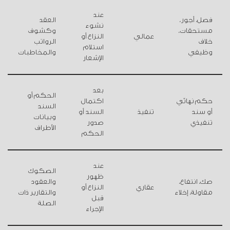
عند
فصل، أجور،
العقد
نشوء
مستحقات،
وكشوف
عمالي
النزاع أو
خلاف
الرواتب
استلام
وظيفي
والمخاطبات
الإشعار
بعد
الحكم أو
حكم نهائي
اكتمال
السند
أو سند
تنفيذ
السند أو
وبيانات
تنفيذي
صدور
الأطراف
الحكم
عند
الصكوك
ظهور
صك، انتفاع،
والعقود
عقاري
النزاع أو
مقاولة، إخلاء
والتقارير ذات
قبل
الصلة
الإجراء