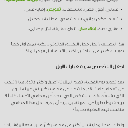
عمالي: أجور، فصل، مستحقات،
تعويض
، إصابة عمل.
تنفيذ: حكم نهائي، سند تنفيذي، مطالبة بتحصيل.
عقاري: صك،
إخلاء عقار
، انتفاع، مقاولة، التزام عقاري.
هذا التصنيف لا يحل محل التقييم القانوني، لكنه يمنع أول خطأ
يقع فيه كثير من الباحثين: اختيار الاسم قبل فهم الملف.
اجعل التخصص هو معيارك الأول
بعد تحديد نوع القضية، تصبح المقارنة أضيق وأكثر فائدة. هنا لا تبحث
عن “محامٍ عام” بقدر ما تبحث عن محامٍ يتكرر في عمله النوع
الذي يشبه ملفك. فالشخص الذي يبحث عن محامي الأحساء غالباً لا
يريد شرحاً نظرياً عن المهنة، بل يريد أن يعرف: هل هذا المحامي
مناسب لهذه القضية تحديداً؟
ولذلك، عند المقارنة بين أكثر من محامٍ، ركّز على هذه المؤشرات: