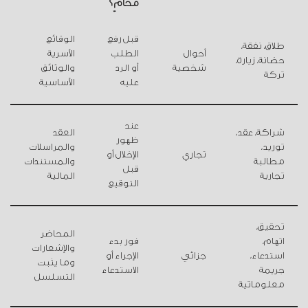
محامٍ؟
قبل رفع
الوقائع
طلاق، نفقة،
أحوال
الطلب
الأسرية
حضانة، زيارة،
شخصية
أو الرد
والوثائق
تركة
عليه
الأساسية
عند
شراكة، عقد،
العقد
ظهور
توريد،
والمراسلات
تجاري
الإخلال أو
مطالبة
والمستندات
قبل
تجارية
المالية
التوقيع
تحقيق،
المحاضر
اتهام،
فور بدء
والإشعارات
استدعاء،
جزائي
الإجراء أو
وما يثبت
جريمة
الاستدعاء
التسلسل
معلوماتية