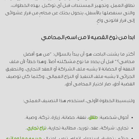
نطاق العمل، وتجهيز المستندات قبل أي توكيل. بهذه الخطوات،
والتي سنفصلها بالأسفل، يتحول بحثك عن محامٍ من قرار عشوائي
إلى قرار قانوني واعٍ.
ابدأ من نوع القضية لا من اسم المحامي
أكثر ما يشتت الباحث هو أن يبدأ بالسؤال: “من هو أفضل
محامي؟” قبل أن يحدد ما نوع مشكلته أصلاً. وهذا خطأ؛ لأن ملف
النفقة أو الحضانة لا يشبه ملف الشراكة أو العقد التجاري، والتحقيق
الجزائي لا يشبه ملف التنفيذ أو النزاع العمالي. وكلما كان توصيف
القضية أدق، صار اختيار المحامي أدق.
ولتبسيط الخطوة الأولى، استخدم هذا التصنيف العملي:
أحوال شخصية:
طلاق
، نفقة، حضانة، زيارة، تركة، وصية.
تجاري: شراكة، عقد، توريد، مطالبة تجارية،
نزاع تجاري
.
جزائي: تحقيق، استدعاء، اتهام، تزوير، احتيال،
جريمة معلوماتية
.