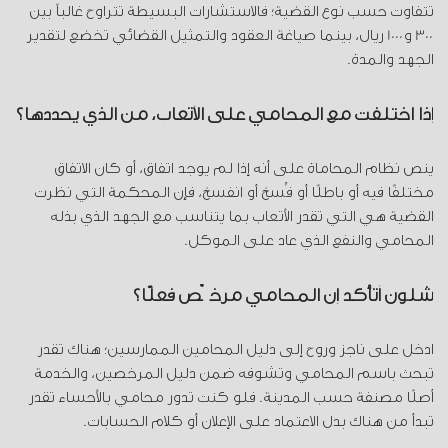
تتفاوت حسب نوع القضية؛ فالاستشارات البسيطة تتراوح غالباً بين
300 و1000 ريال، بينما صياغة العقود والتمثيل القضائي تخضع لتقدير
الجهد والمدة.
إذا اختلفت مع المحامي على الأتعاب، من الذي يحددها؟
ينص نظام المحاماة على أنه إذا لم يوجد اتفاق، أو كان الاتفاق
مختلفًا فيه أو باطلًا أو فُسخ أو انفسخ، فإن المحكمة التي نظرت
القضية هي التي تقدر الأتعاب بما يتناسب مع الجهد الذي بذله
المحامي والنفع الذي عاد على الموكل.
شلون أتأكد إن المحامي مرخّص فعلًا؟
ادخل على ناجز وروح إلى دليل المحامين الممارسين؛ هناك تقدر
تبحث باسم المحامي وتشوفه ضمن دليل المرخصين، والخدمة
أصلًا مصنفة حسب المدينة. فلو كنت تدور محامي بالأحساء تقدر
تبدأ من هناك بدل الاعتماد على الإعلان أو كلام الحسابات.