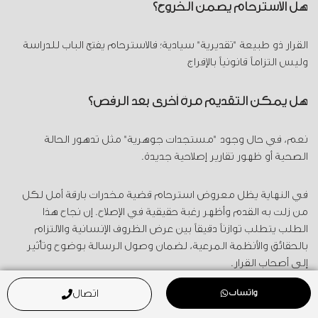
هل الاسترحام يضمن الخروج؟
القرار ذو طبيعة "تقديرية" سيادية؛ فالاسترحام يفتح الباب للدراسة
وليس التزاماً قانونياً بالإفراج
هل يمكن التقديم مرة أخرى بعد الرفض؟
نعم، في حال وجود "مستجدات جوهرية" مثل تدهور الحالة
الصحية أو ظهور تقارير إصلاحية جديدة.
في النهاية يظل معروض استرحام قضية مخدرات بارقة أمل لكل
من زلت به القدم وأظهر رغبة حقيقية في الإصلاح. إن نجاح هذا
الطلب يتطلب توازناً دقيقاً بين عرض الظروف الإنسانية والالتزام
بالحقائق والأنظمة المرعية، لضمان وصول الرسالة بوضوح وتأثير
إلى أصحاب القرار.
واتساب
اتصال
المراجع الرسمية: