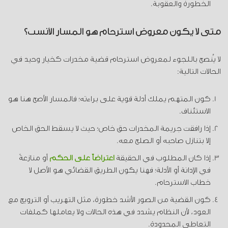
الخطورة والعقوبة.
متى لا يكون معروض استرحام هو المسار الأنسب؟
لا يُنصح باللجوء ل
معروض استرحام قضية مخدرات
كخيار وحيد في
الحالات التالية:
كون المتهم يملك أدلة قوية على براءته؛ فالمسار الأصح هنا هو
الاستئناف
.
إذا رافقت جريمة المخدرات
حق خاص
؛ حيث لا يسقط الحق الخاص
إلا بتنازل صاحبه أو الصلح معه.
إذا كان المطلوب في الحقيقة
اعتراضاً على الحكم
أو منازعةً
في الإدانة أو الأدلة؛ فهنا يكون الطريق القضائي هو الأصل لا
خطاب الاسترحام.
كون القضية من الصور الأشد خطورة، مثل التهريب أو الترويج مع
العود، لأن النظام يشدد في هذه الحالات ولا يعاملها كملفات
التعاطي المحدودة.