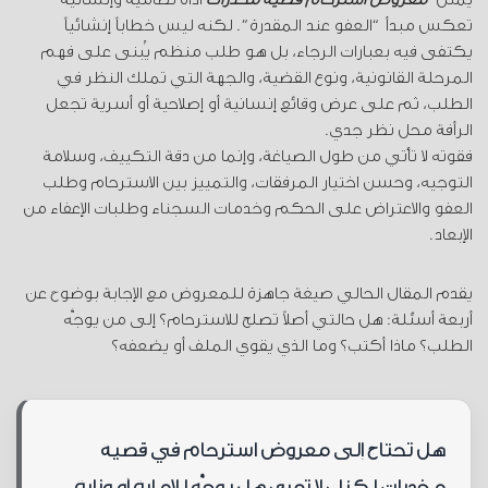
تعكس مبدأ “العفو عند المقدرة”. لكنه ليس
خطاباً إنشائياً
يكتفى فيه بعبارات الرجاء، بل هو طلب منظم يُبنى على فهم
المرحلة القانونية، ونوع القضية، والجهة التي تملك النظر في
الطلب، ثم على عرض وقائع إنسانية أو إصلاحية أو أسرية تجعل
الرأفة محل نظر جدي.
فقوته لا تأتي من طول الصياغة، وإنما من دقة التكييف، وسلامة
التوجيه، وحسن اختيار المرفقات، والتمييز بين الاسترحام وطلب
العفو والاعتراض على الحكم وخدمات السجناء وطلبات الإعفاء من
الإبعاد.
يقدم المقال الحالي صيغة جاهزة للمعروض مع الإجابة بوضوح عن
أربعة أسئلة: هل حالتي أصلاً تصلح للاسترحام؟ إلى من يوجَّه
الطلب؟ ماذا أكتب؟ وما الذي يقوي الملف أو يضعفه؟
هل تحتاج إلى معروض استرحام في قضية
مخدرات لكنك لا تعرف هل يوجَّه للإمارة أو وزارة