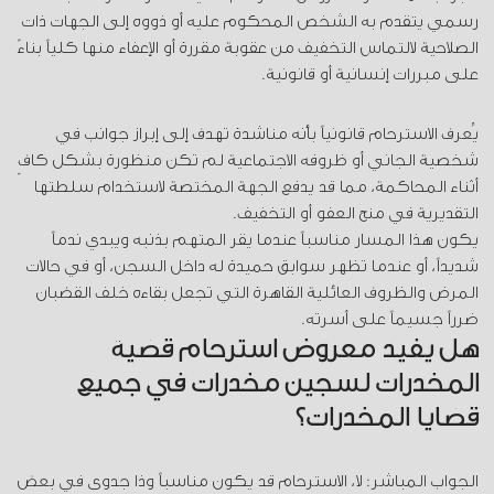
رسمي يتقدم به الشخص المحكوم عليه أو ذووه إلى الجهات ذات
الصلاحية لالتماس التخفيف من عقوبة مقررة أو الإعفاء منها كلياً بناءً
على مبررات إنسانية أو قانونية.
يُعرف الاسترحام قانونياً بأنه مناشدة تهدف إلى إبراز جوانب في
شخصية الجاني أو ظروفه الاجتماعية لم تكن منظورة بشكل كافٍ
أثناء المحاكمة، مما قد يدفع الجهة المختصة لاستخدام سلطتها
التقديرية في منح العفو أو التخفيف.
يكون هذا المسار مناسباً عندما يقر المتهم بذنبه ويبدي ندماً
شديداً، أو عندما تظهر سوابق حميدة له داخل السجن، أو في حالات
المرض والظروف العائلية القاهرة التي تجعل بقاءه خلف القضبان
ضرراً جسيماً على أسرته.
هل يفيد معروض استرحام قضية
المخدرات لسجين مخدرات في جميع
قضايا المخدرات؟
الجواب المباشر: لا، الاسترحام قد يكون مناسباً وذا جدوى في بعض