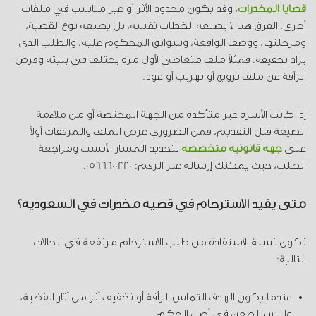
قضايا المخدرات
، وقد يكون محدود الأثر أو غير مناسب في ملفات
أخرى. الفرق هنا لا يصنعه الخطاب نفسه، بل يصنعه نوع القضية،
ومرحلتها، ووصف الواقعة، وسوابق المحكوم عليه، والطلب الذي
يراد تحقيقه. فمثلاً ملف متعاطي لأول مرة يختلف في بنيته وفرص
الرأفة عن ملف ترويج أو تهريب أو عود.
إذا كانت الأسرة غير متأكدة من الجهة المختصة أو من ملاءمة
الصيغة قبل التقديم، فمن الضروري عرض الملف والمرفقات أولاً
على
جهة قانونية متخصصة
لتحديد المسار الأنسب ومراجعة
الطلب، حيث يمكنك إرساله عبر الرقم: 0566600220.
متى يفيد الاسترحام في قضية مخدرات في السعودية؟
تكون نسبة الاستفادة من طلب الاسترحام مرتفعة في الحالات
التالية:
عندما يكون الهدف التماس الرأفة أو تخفيف أثر من آثار القضية،
وليس الطعن في أصل الحكم.