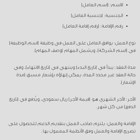
الاسم: [اسم العامل]
الجنسية: [جنسية العامل]
رقم الإقامة: [رقم إقامة العامل]
نوع العمل: يوافق العامل على العمل في وظيفة [اسم الوظيفة]
في [اسم الشركة]، ويشمل المهام [وصف المهام].
مدة العقد: يبدأ في [تاريخ البدء] وينتهي في [تاريخ الانتهاء]، وفي
حالة العقد غير محدد المدة، يمكن إنهاؤه بإشعار مسبق [مدة
الإشعار].
الأجر: الأجر الشهري هو [قيمة الأجر] ريال سعودي، ويُدفع في [تاريخ
الدفع] من كل شهر.
الإقامة والعمل: يلتزم صاحب العمل بتقديم الدعم للحصول على
تصريح الإقامة والعمل وفق الأنظمة المعمول بها.